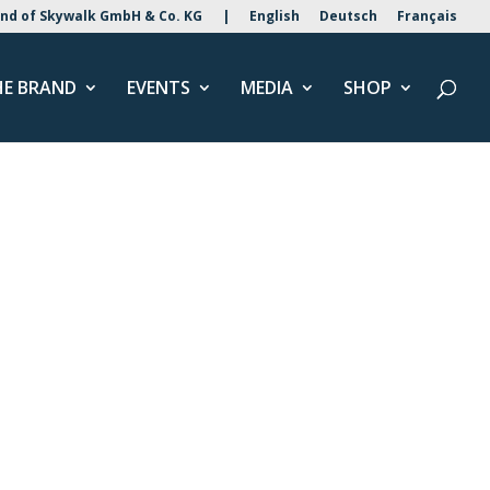
nd of Skywalk GmbH & Co. KG
|
English
Deutsch
Français
HE BRAND
EVENTS
MEDIA
SHOP