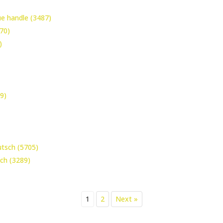
ue handle (3487)
770)
)
39)
utsch (5705)
ch (3289)
1
2
Next »