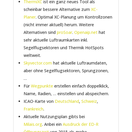
ThermiXC
ist ein ganz neues Tool als
scheinbar bessere Alternative zum
XC-
Planer
. Optimal XC-Planung um Kontrollzonen
(nicht immer aktuell) herum. Weitere
Alternativen sind
proSoar
.
Openaip.net
hat
sehr aktuelle Luftraumkarten inkl.
Segelflugsektoren und Thermik HotSpots
weltweit.
Skyvector.com
hat aktuelle Luftraumdaten,
aber ohne Segelflugsektoren, Sprungzonen,
…
Für
Wegpunkte
erstellen einfach doppelklick,
Name, Radien, … einstellen und abspeichern.
ICAO-Karte von
Deutschland
,
Schweiz
,
Frankreich
.
Aktuelle Nutzungsplan gibts bei
Milais.org
. Anbei ein
Ausdruck der ED-R
Öffnungszeit
von 2015 als grobe