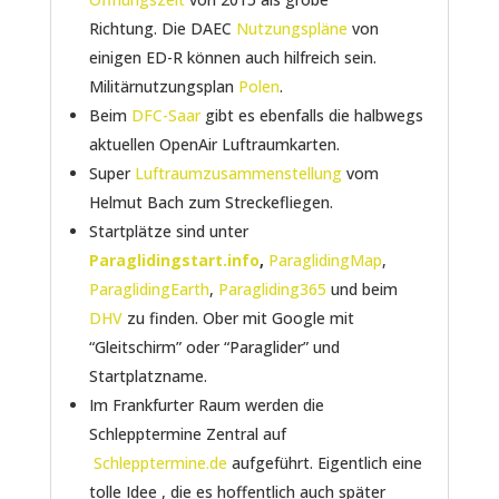
Richtung. Die DAEC
Nutzungspläne
von
einigen ED-R können auch hilfreich sein.
Militärnutzungsplan
Polen
.
Beim
DFC-Saar
gibt es ebenfalls die halbwegs
aktuellen OpenAir Luftraumkarten.
Super
Luftraumzusammenstellung
vom
Helmut Bach zum Streckefliegen.
Startplätze sind unter
Paraglidingstart.info
,
ParaglidingMap
,
ParaglidingEarth
,
Paragliding365
und beim
DHV
zu finden. Ober mit Google mit
“Gleitschirm” oder “Paraglider” und
Startplatzname.
Im Frankfurter Raum werden die
Schlepptermine Zentral auf
Schlepptermine.de
aufgeführt. Eigentlich eine
tolle Idee , die es hoffentlich auch später