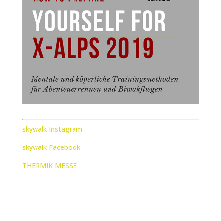
skywalk Instagram
skywalk Facebook
THERMIK MESSE