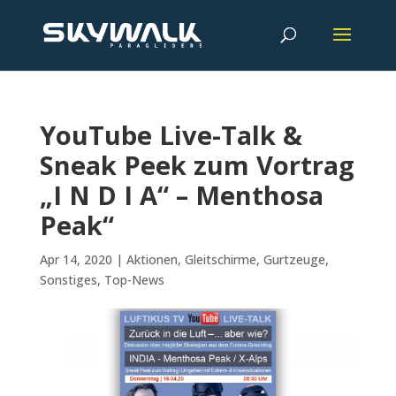
YouTube Live-Talk &
Sneak Peek zum Vortrag
„I N D I A“ – Menthosa
Peak“
Apr 14, 2020
|
Aktionen
,
Gleitschirme
,
Gurtzeuge
,
Sonstiges
,
Top-News