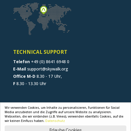
TECHNICAL SUPPORT
Telefon
+49 (0) 8641 6948 0
E-Mail
support@skywalk.org
Office M-D
8.30 - 17 Uhr,
F
8.30 - 13.30 Uhr
Wir verwenden Cookies, um Inhalte zu personalisieren, Funktionen für Social
Media anzubieten und die Zugriffe auf unsere Website zu analysieren.
Webseiten, die wir einbinden (z.B. Vimeo), verwenden ebenfalls Cookies, auf die
KONTAKT
JOBS
B2B-PORTAL
AGB
wir keinen Einfluss haben.
Datenschutz
DATENSCHUTZ
IMPRESSUM
Erlaube Cookies